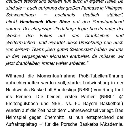
deutlich stärker und spielen nun auch in eigener Halle. Da
sind sie – auch aufgrund der großen Fanbase in Villingen-
Schwenningen – nochmals deutlich stärker“,
blickt
Headcoach Khee Rhee
auf den Samstagabend
voraus. Der ehrgeizige 28-Jährige legte bereits unter der
Woche den Fokus auf das Dranbleiben und
Weitermachen und erwartet diese Umsetzung nun auch
von seinem Team: „Den guten Saisonstart haben wir uns
in den vergangenen Monaten erarbeitet, da müssen wir
jetzt dranbleiben, immer weiter arbeiten.“
Während die Momentaufnahme ProB-Tabellenführung
aufrechterhalten werden soll, startet Ludwigsburg in der
Nachwuchs Basketball Bundesliga (NBBL) von Rang fünf
ins Rennen. Die beiden ersten Partien (NBBL1 @
Breitengüßbach und NBBL vs. FC Bayern Basketball)
wurden auf die Zeit nach dem Jahreswechsel verlegt. Das
Heimspiel gegen Chemnitz ist nun entsprechend der
Auftaktspieltag – für die Porsche Basketball-Akademie.