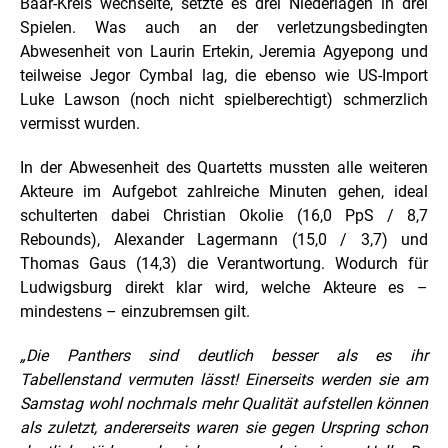
Baar-Kreis wechselte, setzte es drei Niederlagen in drei
Spielen. Was auch an der verletzungsbedingten
Abwesenheit von Laurin Ertekin, Jeremia Agyepong und
teilweise Jegor Cymbal lag, die ebenso wie US-Import
Luke Lawson (noch nicht spielberechtigt) schmerzlich
vermisst wurden.
In der Abwesenheit des Quartetts mussten alle weiteren
Akteure im Aufgebot zahlreiche Minuten gehen, ideal
schulterten dabei Christian Okolie (16,0 PpS / 8,7
Rebounds), Alexander Lagermann (15,0 / 3,7) und
Thomas Gaus (14,3) die Verantwortung. Wodurch für
Ludwigsburg direkt klar wird, welche Akteure es –
mindestens – einzubremsen gilt.
„Die Panthers sind deutlich besser als es ihr
Tabellenstand vermuten lässt! Einerseits werden sie am
Samstag wohl nochmals mehr Qualität aufstellen können
als zuletzt, andererseits waren sie gegen Urspring schon