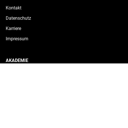
Kontakt
Datenschutz
Karriere
Impressum
AKADEMIE
Teams
Schule & Internat
Historie
Alumni
Mitarbeiter:innen
Medizinische Abteilung