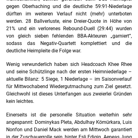
gegen Oberhaching und die deutliche 59:91-Niederlage
dürften im weiteren Verlauf nicht (mehr) unterboten
werden. 28 Ballverluste, eine Dreier-Quote in Höhe von
21% und ein verlorenes Rebound-Duell (29:44) wurden
von gleich sieben fehlenden BBA-Akteuren „garniert“,
sodass das Negativ-Quartett komplettiert und die
deutliche Heimpleite die Folge war.
Wenig verwunderlich haben sich Headcoach Khee Rhee
und seine Schützlinge nach der ersten Heimniederlage –
aktuelle Bilanz: 5 Siege, 1 Niederlage – im Saisonverlauf
für Mittwochabend Wiedergutmachung zum Ziel gesetzt.
Gleichwohl ist dieses Unterfangen aus zweierlei Gründen
kein leichtes.
Einerseits ist die personelle Situation weiterhin sehr
angespannt: Dominykas Pleta, Abdulhay Kömürkara, Luis
Nonfon und Daniel Mack werden am Mittwoch garantiert
in der Zuschauerrolle sein, hinter Esli Edigin, Aeneas Jung