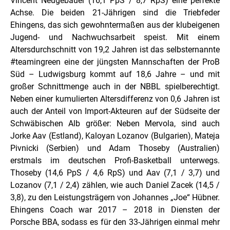
Vincent Neugebauer (16,1 PpS / 8,7 RpS) eine perfekte
Achse. Die beiden 21-Jährigen sind die Triebfeder
Ehingens, das sich gewohntermaßen aus der klubeigenen
Jugend- und Nachwuchsarbeit speist. Mit einem
Altersdurchschnitt von 19,2 Jahren ist das selbsternannte
#teamingreen eine der jüngsten Mannschaften der ProB
Süd – Ludwigsburg kommt auf 18,6 Jahre – und mit
großer Schnittmenge auch in der NBBL spielberechtigt.
Neben einer kumulierten Altersdifferenz von 0,6 Jahren ist
auch der Anteil von Import-Akteuren auf der Südseite der
Schwäbischen Alb größer: Neben Mervola, sind auch
Jorke Aav (Estland), Kaloyan Lozanov (Bulgarien), Mateja
Pivnicki (Serbien) und Adam Thoseby (Australien)
erstmals im deutschen Profi-Basketball unterwegs.
Thoseby (14,6 PpS / 4,6 RpS) und Aav (7,1 / 3,7) und
Lozanov (7,1 / 2,4) zählen, wie auch Daniel Zacek (14,5 /
3,8), zu den Leistungsträgern von Johannes „Joe“ Hübner.
Ehingens Coach war 2017 – 2018 in Diensten der
Porsche BBA, sodass es für den 33-Jährigen einmal mehr