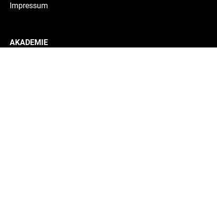
Impressum
AKADEMIE
Teams
Schule & Internat
Historie
Alumni
Mitarbeiter:innen
Medizinische Abteilung
MITMACHEN
Tryout & Probetraining