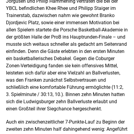
Jorgusen und Philip Hämmerling vertraten die bei der
YBCL befindlichen Khee Rhee und Philipp Staiger im
Trainerstab, dazwischen nahm wie gewohnt Branko
Djordjevic Platz, sowie einer immensen Motivation bei
allen Spielern startete die Porsche Basketball-Akademie in
der größten Halle der ProB ins Hauptrunden-Finale – und
musste sich weitaus schneller als gedacht am Seitenrand
einfinden. Denn die Gäste erlebten in den ersten Minuten
ein basketballerisches Debakel. Gegen die Coburger
Zonen-Verteidigung fanden sie kein offensives Mittel,
leisteten sich dafür aber eine Vielzahl an Ballverlusten,
was den Franken zunächst Selbstvertrauen und
schließlich eine komfortable Führung ermöglichte (11:2,
3. Spielminute / 30:13, 10.). Binnen zehn Minuten hatten
sich die Ludwigsburger zehn Ballverluste erlaubt und
einen Großteil ihrer Siegchance hergeschenkt.
Auch ein zwischenzeitlicher 7-Punkte-Lauf zu Beginn der
zweiten zehn Minuten half dahingehend wenig: Angeführt