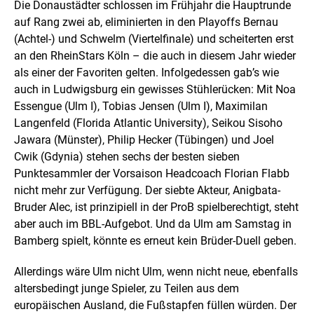
Die Donaustädter schlossen im Frühjahr die Hauptrunde
auf Rang zwei ab, eliminierten in den Playoffs Bernau
(Achtel-) und Schwelm (Viertelfinale) und scheiterten erst
an den RheinStars Köln – die auch in diesem Jahr wieder
als einer der Favoriten gelten. Infolgedessen gab’s wie
auch in Ludwigsburg ein gewisses Stühlerücken: Mit Noa
Essengue (Ulm I), Tobias Jensen (Ulm I), Maximilan
Langenfeld (Florida Atlantic University), Seikou Sisoho
Jawara (Münster), Philip Hecker (Tübingen) und Joel
Cwik (Gdynia) stehen sechs der besten sieben
Punktesammler der Vorsaison Headcoach Florian Flabb
nicht mehr zur Verfügung. Der siebte Akteur, Anigbata-
Bruder Alec, ist prinzipiell in der ProB spielberechtigt, steht
aber auch im BBL-Aufgebot. Und da Ulm am Samstag in
Bamberg spielt, könnte es erneut kein Brüder-Duell geben.
Allerdings wäre Ulm nicht Ulm, wenn nicht neue, ebenfalls
altersbedingt junge Spieler, zu Teilen aus dem
europäischen Ausland, die Fußstapfen füllen würden. Der