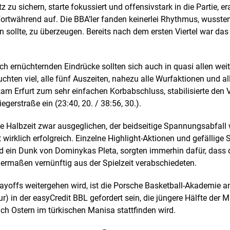
u sichern, starte fokussiert und offensivstark in die Partie, erar
ortwährend auf. Die BBA’ler fanden keinerlei Rhythmus, wussten
n sollte, zu überzeugen. Bereits nach dem ersten Viertel war das
ch ernüchternden Eindrücke sollten sich auch in quasi allen we
uchten viel, alle fünf Auszeiten, nahezu alle Wurfaktionen und
am Erfurt zum sehr einfachen Korbabschluss, stabilisierte den
egerstraße ein (23:40, 20. / 38:56, 30.).
e Halbzeit zwar ausgeglichen, der beidseitige Spannungsabfall 
wirklich erfolgreich. Einzelne Highlight-Aktionen und gefällige 
 ein Dunk von Dominykas Pleta, sorgten immerhin dafür, dass 
germaßen vernünftig aus der Spielzeit verabschiedeten.
ayoffs weitergehen wird, ist die Porsche Basketball-Akademie 
r) in der easyCredit BBL gefordert sein, die jüngere Hälfte der 
ach Ostern im türkischen Manisa stattfinden wird.