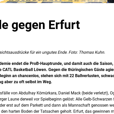
e gegen Erfurt
esichtsausdrücke für ein ungutes Ende. Foto: Thomas Kuhn.
demie endet die ProB-Hauptrunde, und damit auch die Saison,
e CATL Basketball Löwen. Gegen die thüringischen Gäste agi
n Beginn an chancenlos, stehen sich mit 22 Ballverlusten, sch
 aber zu oft selbst im Weg.
fälle von Abdulhay Kömürkara, Daniel Mack (beide verletzt), Og
ger Laune derweil vor Spielbeginn gelöst: Alle Gelb-Schwarzen 
er erst auf dem Parkett und dann als Mannschaft genossen we
 den harten Boden der Tatsachen geholt. Erfurt, das gewinnen m