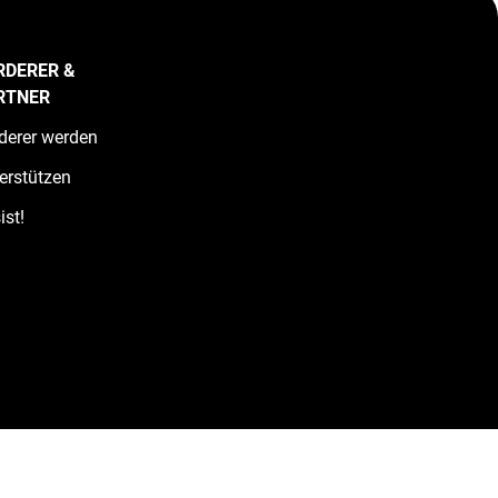
RDERER &
RTNER
derer werden
erstützen
ist!