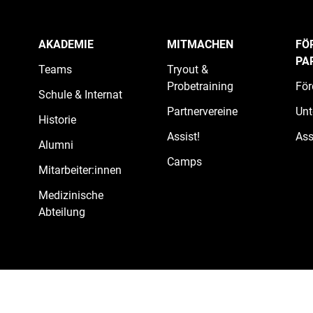
AKADEMIE
MITMACHEN
FÖ
PA
Teams
Tryout &
Probetraining
För
Schule & Internat
Partnervereine
Unt
Historie
Assist!
Ass
Alumni
Camps
Mitarbeiter:innen
Medizinische
Abteilung
Presse
Datenschutzerklärung
Impressum