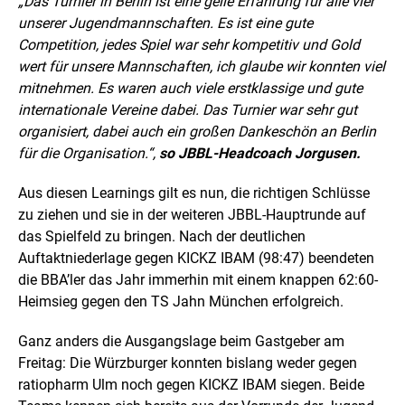
„Das Turnier in Berlin ist eine geile Erfahrung für alle vier
unserer Jugendmannschaften. Es ist eine gute
Competition, jedes Spiel war sehr kompetitiv und Gold
wert für unsere Mannschaften, ich glaube wir konnten viel
mitnehmen. Es waren auch viele erstklassige und gute
internationale Vereine dabei. Das Turnier war sehr gut
organisiert, dabei auch ein großen Dankeschön an Berlin
für die Organisation.“,
so JBBL-Headcoach Jorgusen.
Aus diesen Learnings gilt es nun, die richtigen Schlüsse
zu ziehen und sie in der weiteren JBBL-Hauptrunde auf
das Spielfeld zu bringen. Nach der deutlichen
Auftaktniederlage gegen KICKZ IBAM (98:47) beendeten
die BBA’ler das Jahr immerhin mit einem knappen 62:60-
Heimsieg gegen den TS Jahn München erfolgreich.
Ganz anders die Ausgangslage beim Gastgeber am
Freitag: Die Würzburger konnten bislang weder gegen
ratiopharm Ulm noch gegen KICKZ IBAM siegen. Beide