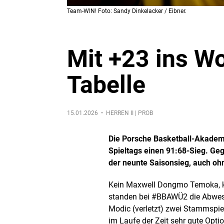
Team-WIN! Foto: Sandy Dinkelacker / Eibner.
Mit +23 ins W
Tabelle
15.01.2026 •
HERREN II | PROB
Die Porsche Basketball-Akademi
Spieltags einen 91:68-Sieg. Geg
der neunte Saisonsieg, auch oh
Kein Maxwell Dongmo Temoka, ke
standen bei #BBAWÜ2 die Abwes
Modic (verletzt) zwei Stammspie
im Laufe der Zeit sehr gute Opti