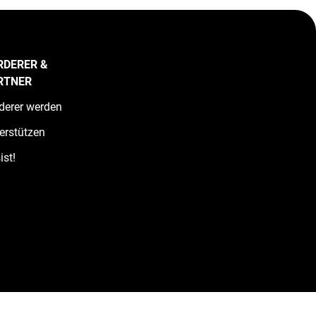
RDERER &
RTNER
derer werden
erstützen
ist!