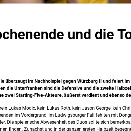
ochenende und die T
e überzeugt im Nachholspiel gegen Würzburg II und feiert im 
en die Unterfranken sind die Defensive und die zweite Halbze
ne zwei Starting-Five-Akteure, äußerst verdient und ebenso d
in Lukas Modic, kein Lukas Roth, kein Jason George, kein Chr
enden im Vordergrund, im Ludwigsburger Fall fehlten mit Don
ler. Die spielerische Abwesenheit des Duos sollte sich bemerkb
onen finden. Zunächst und in der ganzen ersten Halbzeit begegne