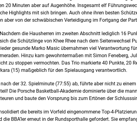
ten 20 Minuten aber auf Augenhöhe. Insgesamt elf Führungswec
che Highlights mit sich bringen. Auch ohne ihren besten Schütz
den aber von der schwäbischen Verteidigung im Fortgang der Parti
 Nachdem die Hausherren im zweiten Abschnitt lediglich 16 Punk
n sich die Schützlinge von Khee Rhee nach dem Seitenwechsel Pu
wieder gesunde Marko Masic übernahmen viel Verantwortung für 
ameraden. Hinzu kam gewohntermaßen mit Simon Feneberg, Jul
 nicht zu stoppen vermochten. Das Trio markierte 40 Punkte, 20
ra (15) maßgeblich für den Spielausgang verantwortlich.
 nach der 32. Spielminute (77:55) ab, führte aber nicht zu eine
eil! Die Porsche Basketball-Akademie dominierte über die mann
Akteuren und baute den Vorsprung bis zum Ertönen der Schlusssir
onsolidiert die bereits im Vorfeld eingenommene Top-4-Platzieru
die BBA’ler erneut in der Rundsporthalle gefordert. Sie empfan