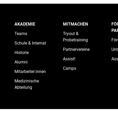
AKADEMIE
MITMACHEN
FÖ
PA
Teams
Tryout &
Probetraining
För
Schule & Internat
Partnervereine
Unt
Historie
Assist!
Ass
Alumni
Camps
Mitarbeiter:innen
Medizinische
Abteilung