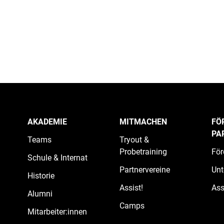
AKADEMIE
MITMACHEN
FÖ
PA
Teams
Tryout &
Probetraining
För
Schule & Internat
Partnervereine
Unt
Historie
Assist!
Ass
Alumni
Camps
Mitarbeiter:innen