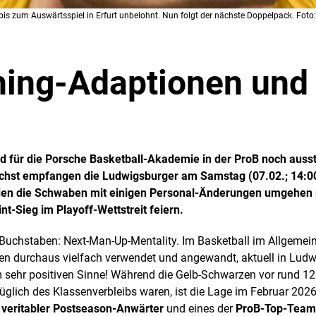
 bis zum Auswärtsspiel in Erfurt unbelohnt. Nun folgt der nächste Doppelpack. Foto:
ing-Adaptionen und 
 für die Porsche Basketball-Akademie in der ProB noch ausste
ächst empfangen die Ludwigsburger am Samstag (07.02.; 14:0
rden die Schwaben mit einigen Personal-Änderungen umgehe
t-Sieg im Playoff-Wettstreit feiern.
18 Buchstaben: Next-Man-Up-Mentality. Im Basketball im Allgemei
en durchaus vielfach verwendet und angewandt, aktuell in Lud
m sehr positiven Sinne! Während die Gelb-Schwarzen vor rund 12
glich des Klassenverbleibs waren, ist die Lage im Februar 2026
n veritabler Postseason-Anwärter
und eines der
ProB-Top-Team