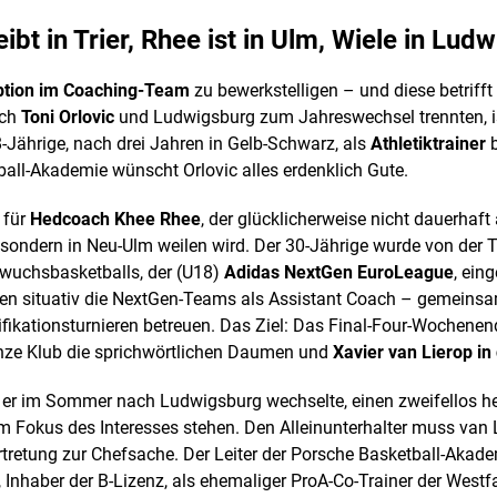
ibt in Trier, Rhee ist in Ulm,
Wiele in Ludw
tion im Coaching-Team
zu bewerkstelligen – und diese betrifft
ach
Toni Orlovic
und Ludwigsburg zum Jahreswechsel trennten, i
8-Jährige, nach drei Jahren in Gelb-Schwarz, als
Athletiktrainer
b
all-Akademie wünscht Orlovic alles erdenklich Gute.
 für
Hedcoach Khee Rhee
, der glücklicherweise nicht dauerha
, sondern in Neu-Ulm weilen wird. Der 30-Jährige wurde von der T
wuchsbasketballs, der (U18)
Adidas NextGen EuroLeague
, ein
situativ die NextGen-Teams als Assistant Coach – gemeinsa
ifikationsturnieren betreuen. Das Ziel: Das Final-Four-Wochenen
anze Klub die sprichwörtlichen Daumen und
Xavier van Lierop in
 er im Sommer nach Ludwigsburg wechselte, einen zweifellos h
 Fokus des Interesses stehen. Den Alleinunterhalter muss van L
retung zur Chefsache. Der Leiter der Porsche Basketball-Akademie
, Inhaber der B-Lizenz, als ehemaliger ProA-Co-Trainer der Westf