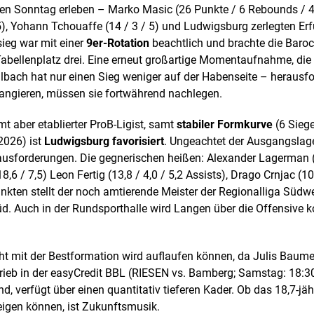
n Sonntag erleben – Marko Masic (26 Punkte / 6 Rebounds / 4 
 5), Yohann Tchouaffe (14 / 3 / 5) und Ludwigsburg zerlegten Erfu
sieg war mit einer
9er-Rotation
beachtlich und brachte die Baro
abellenplatz drei. Eine erneut großartige Momentaufnahme, die 
llbach hat nur einen Sieg weniger auf der Habenseite – herausfo
rangieren, müssen sie fortwährend nachlegen.
mt aber etablierter ProB-Ligist, samt
stabiler Formkurve
(6 Siege
2026) ist
Ludwigsburg favorisiert
. Ungeachtet der Ausgangslag
ausforderungen. Die gegnerischen heißen: Alexander Lagerman (1
 / 7,5) Leon Fertig (13,8 / 4,0 / 5,2 Assists), Drago Crnjac (10
Punkten stellt der noch amtierende Meister der Regionalliga Südw
d. Auch in der Rundsporthalle wird Langen über die Offensive
icht mit der Bestformation wird auflaufen können, da Julis B
trieb in der easyCredit BBL (RIESEN vs. Bamberg; Samstag: 18:3
, verfügt über einen quantitativ tieferen Kader. Ob das 18,7-jäh
igen können, ist Zukunftsmusik.