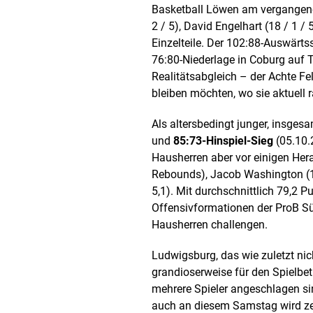
Basketball Löwen am vergangene
2 / 5), David Engelhart (18 / 1 /
Einzelteile. Der 102:88-Auswärts
76:80-Niederlage in Coburg auf T
Realitätsabgleich – der Achte Fe
bleiben möchten, wo sie aktuell 
Als altersbedingt junger, insgesa
und
85:73-Hinspiel-Sieg
(05.10.
Hausherren aber vor einigen Her
Rebounds), Jacob Washington (18,6
5,1). Mit durchschnittlich 79,2 
Offensivformationen der ProB Sü
Hausherren challengen.
Ludwigsburg, das wie zuletzt n
grandioserweise für den Spielbe
mehrere Spieler angeschlagen sind
auch an diesem Samstag wird ze