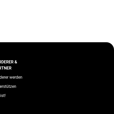
RDERER &
RTNER
derer werden
erstützen
ist!