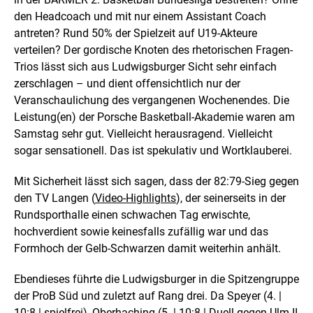
den Headcoach und mit nur einem Assistant Coach
antreten? Rund 50% der Spielzeit auf U19-Akteure
verteilen? Der gordische Knoten des rhetorischen Fragen-
Trios lässt sich aus Ludwigsburger Sicht sehr einfach
zerschlagen – und dient offensichtlich nur der
Veranschaulichung des vergangenen Wochenendes. Die
Leistung(en) der Porsche Basketball-Akademie waren am
Samstag sehr gut. Vielleicht herausragend. Vielleicht
sogar sensationell. Das ist spekulativ und Wortklauberei.
Mit Sicherheit lässt sich sagen, dass der 82:79-Sieg gegen
den TV Langen (
Video-Highlights
), der seinerseits in der
Rundsporthalle einen schwachen Tag erwischte,
hochverdient sowie keinesfalls zufällig war und das
Formhoch der Gelb-Schwarzen damit weiterhin anhält.
Ebendieses führte die Ludwigsburger in die Spitzengruppe
der ProB Süd und zuletzt auf Rang drei. Da Speyer (4. |
10:8 | spielfrei), Oberhaching (5. | 10:8 | Duell gegen Ulm II