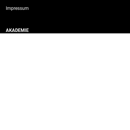
Impressum
AKADEMIE
Teams
Schule & Internat
Historie
Alumni
Mitarbeiter:innen
Medizinische Abteilung
MITMACHEN
Tryout & Probetraining