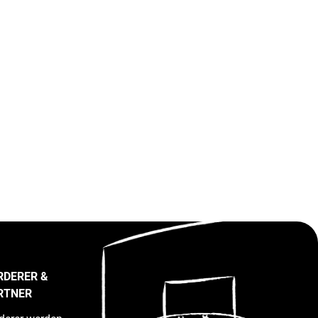
RDERER &
RTNER