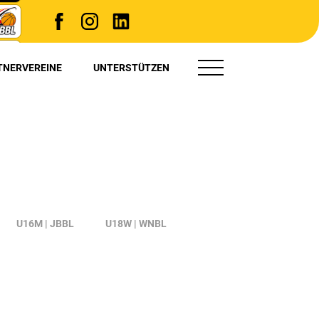
TNERVEREINE
UNTERSTÜTZEN
TRYOUT(S)
PRESSE
U16M | JBBL
U18W | WNBL