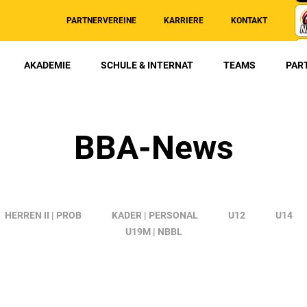
PARTNERVEREINE
KARRIERE
KONTAKT
AKADEMIE
SCHULE & INTERNAT
TEAMS
PAR
BBA-News
HERREN II | PROB
KADER | PERSONAL
U12
U14
U19M | NBBL