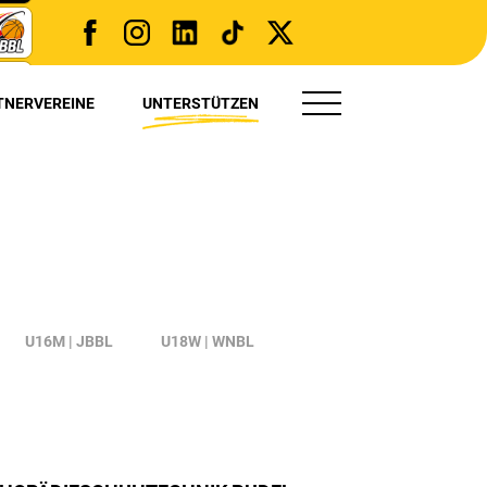
TNERVEREINE
UNTERSTÜTZEN
TRYOUT(S)
PRESSE
U16M | JBBL
U18W | WNBL