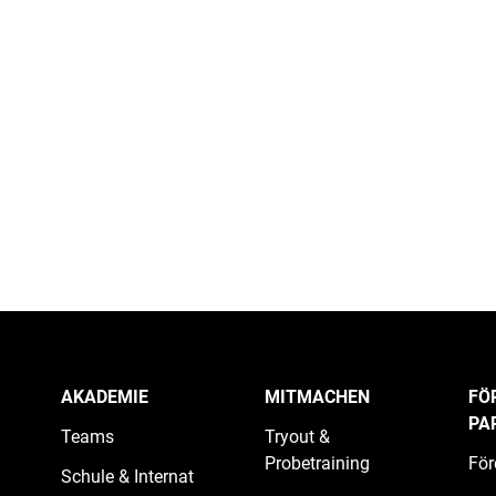
AKADEMIE
MITMACHEN
FÖ
PA
Teams
Tryout &
Probetraining
För
Schule & Internat