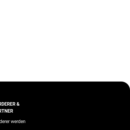
RDERER &
RTNER
derer werden