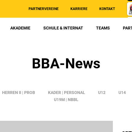
PARTNERVEREINE
KARRIERE
KONTAKT
AKADEMIE
SCHULE & INTERNAT
TEAMS
PAR
BBA-News
HERREN II | PROB
KADER | PERSONAL
U12
U14
U19M | NBBL