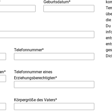
*
Geburtsdatum*
kom
Ter
übe
die
Du 
inf
ent
ent
Telefonnummer*
ges
Dic
ten*
Telefonnummer eines
Erziehungsberechtigten*
Körpergröße des Vaters*