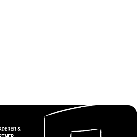
RDERER &
RTNER