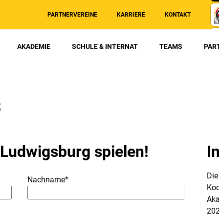
PARTNERVEREINE
KARRIERE
KONTAKT
AKADEMIE
SCHULE & INTERNAT
TEAMS
PAR
s
 Ludwigsburg spielen!
I
Die
Nachname*
Koo
Aka
202