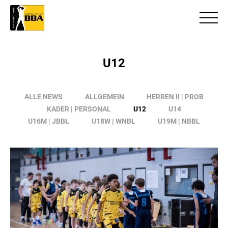
U12
ALLE NEWS
ALLGEMEIN
HERREN II | PROB
KADER | PERSONAL
U12
U14
U16M | JBBL
U18W | WNBL
U19M | NBBL